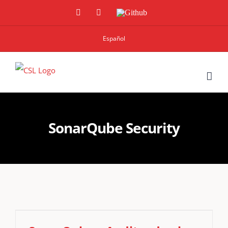
Linkedin
Twitter
Github
Español
SonarQube Security